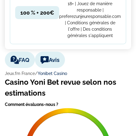
18+ | Jouez de manière
responsable |
100 % + 200€
preferezunjeuresponsable.com
| Conditions générales de
l'offre | Des conditions
générales s'appliquent
FAQ
Avis
Jeux.fm France
Yonibet Casino
Casino Yoni Bet revue selon nos
estimations