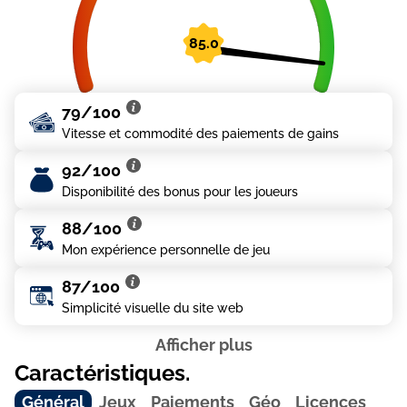
79/100
Vitesse et commodité des paiements de gains
92/100
Disponibilité des bonus pour les joueurs
88/100
Mon expérience personnelle de jeu
87/100
Simplicité visuelle du site web
Afficher plus
Caractéristiques.
Général
Jeux
Paiements
Géo
Licences