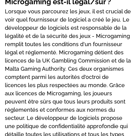
Microgaming est-il légal/sûr ?
Lorsque vous parcourez les jeux, il est crucial de
voir quel fournisseur de logiciel a créé le jeu. Le
développeur de logiciels est responsable de la
légalité et de la sécurité des jeux - Microgaming
remplit toutes les conditions d'un fournisseur
légal et réglementé. Microgaming détient des
licences de la UK Gambling Commission et de la
Malta Gaming Authority. Ces deux organismes
comptent parmi les autorités d'octroi de
licences les plus respectées au monde. Grâce
aux licences de Microgaming, les joueurs
peuvent être sûrs que tous leurs produits sont
réglementés et conformes aux normes du
secteur. Le développeur de logiciels propose
une politique de confidentialité approfondie qui
détaille toutes les utilisations et tous les types