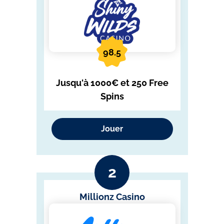
98.5
Jusqu'à 1000€ et 250 Free
Spins
Jouer
Millionz Casino