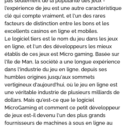
pas seulement de la popularité des jeux -
l'expérience de jeu est une autre caractéristique
clé qui compte vraiment, et l'un des rares
facteurs de distinction entre les bons et les
excellents casinos en ligne et mobiles.
Le logiciel tiers est le nom du jeu dans les jeux
en ligne, et l'un des développeurs les mieux
établis de ces jeux est Micro gaming. Basée sur
l'île de Man, la société a une longue expérience
dans l'industrie du jeu en ligne, depuis ses
humbles origines jusqu'aux sommets
vertigineux d'aujourd'hui, où le jeu en ligne est
une véritable industrie de plusieurs milliards de
dollars. Mais qu'est-ce que le logiciel
MicroGaming et comment ce petit développeur
de jeux est-il devenu l'un des plus grands
fournisseurs de machines à sous en ligne au