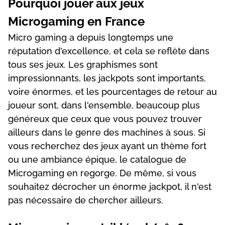
Pourquoi jouer aux jeux
Microgaming en France
Micro gaming a depuis longtemps une
réputation d'excellence, et cela se reflète dans
tous ses jeux. Les graphismes sont
impressionnants, les jackpots sont importants,
voire énormes, et les pourcentages de retour au
joueur sont, dans l'ensemble, beaucoup plus
généreux que ceux que vous pouvez trouver
ailleurs dans le genre des machines à sous. Si
vous recherchez des jeux ayant un thème fort
ou une ambiance épique, le catalogue de
Microgaming en regorge. De même, si vous
souhaitez décrocher un énorme jackpot, il n'est
pas nécessaire de chercher ailleurs.