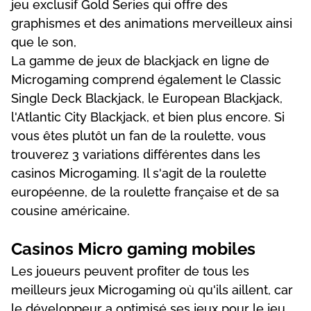
jeu exclusif Gold Series qui offre des
graphismes et des animations merveilleux ainsi
que le son,
La gamme de jeux de blackjack en ligne de
Microgaming comprend également le Classic
Single Deck Blackjack, le European Blackjack,
l'Atlantic City Blackjack, et bien plus encore. Si
vous êtes plutôt un fan de la roulette, vous
trouverez 3 variations différentes dans les
casinos Microgaming. Il s'agit de la roulette
européenne, de la roulette française et de sa
cousine américaine.
Casinos Micro gaming mobiles
Les joueurs peuvent profiter de tous les
meilleurs jeux Microgaming où qu'ils aillent, car
le développeur a optimisé ses jeux pour le jeu