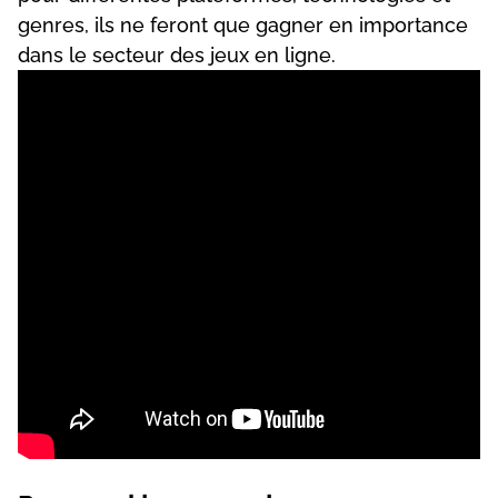
genres, ils ne feront que gagner en importance
dans le secteur des jeux en ligne.