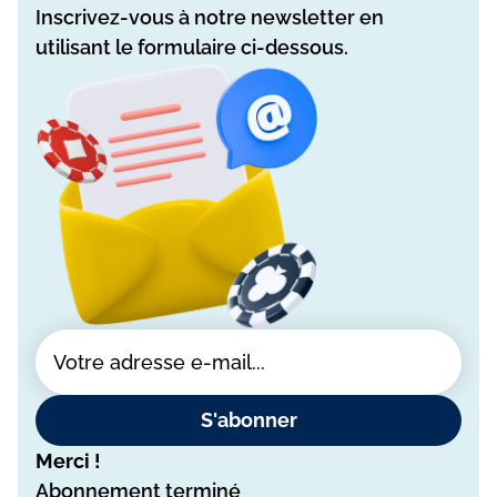
Inscrivez-vous à notre newsletter en
utilisant le formulaire ci-dessous.
S'abonner
Merci !
Abonnement terminé