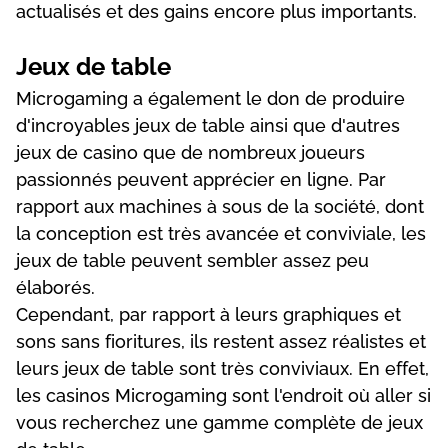
actualisés et des gains encore plus importants.
Jeux de table
Microgaming a également le don de produire
d'incroyables jeux de table ainsi que d'autres
jeux de casino que de nombreux joueurs
passionnés peuvent apprécier en ligne. Par
rapport aux machines à sous de la société, dont
la conception est très avancée et conviviale, les
jeux de table peuvent sembler assez peu
élaborés.
Cependant, par rapport à leurs graphiques et
sons sans fioritures, ils restent assez réalistes et
leurs jeux de table sont très conviviaux. En effet,
les casinos Microgaming sont l'endroit où aller si
vous recherchez une gamme complète de jeux