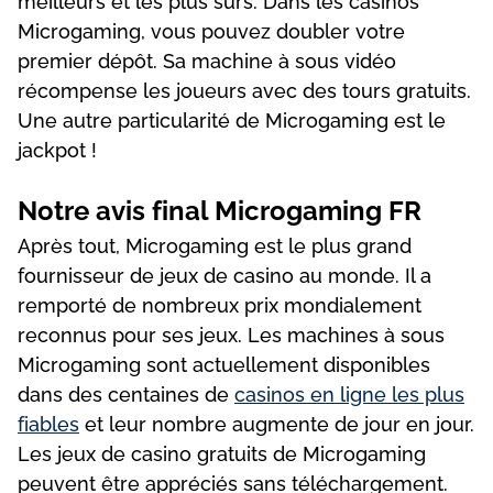
meilleurs et les plus sûrs. Dans les casinos
Microgaming, vous pouvez doubler votre
premier dépôt. Sa machine à sous vidéo
récompense les joueurs avec des tours gratuits.
Une autre particularité de Microgaming est le
jackpot !
Notre avis final Microgaming FR
Après tout, Microgaming est le plus grand
fournisseur de jeux de casino au monde. Il a
remporté de nombreux prix mondialement
reconnus pour ses jeux. Les machines à sous
Microgaming sont actuellement disponibles
dans des centaines de
casinos en ligne les plus
fiables
et leur nombre augmente de jour en jour.
Les jeux de casino gratuits de Microgaming
peuvent être appréciés sans téléchargement.