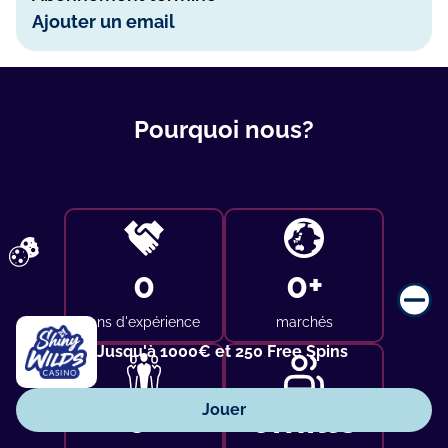
Ajouter un email
Pourquoi nous?
0
0
+
En continuant à utiliser le site, vous acceptez l'utilisation des cookies conformément à notre site.
ans d'expérience
marchés
Jusqu'à 1000€ et 250 Free Spins
0
+
0
mille
Jouer