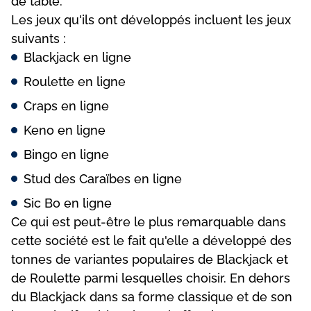
de table.
Les jeux qu'ils ont développés incluent les jeux
suivants :
Blackjack en ligne
Roulette en ligne
Craps en ligne
Keno en ligne
Bingo en ligne
Stud des Caraïbes en ligne
Sic Bo en ligne
Ce qui est peut-être le plus remarquable dans
cette société est le fait qu'elle a développé des
tonnes de variantes populaires de Blackjack et
de Roulette parmi lesquelles choisir. En dehors
du Blackjack dans sa forme classique et de son