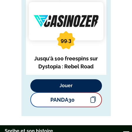
99.3
Jusqu'à 100 freespins sur
Dystopia : Rebel Road
Jouer
PANDA30
Sрrіbе еt sоn hіstоіrе