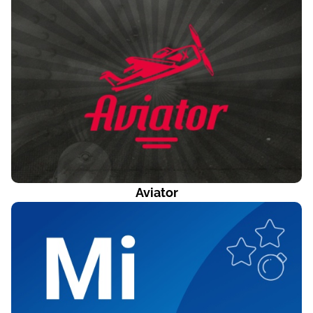
Aviator