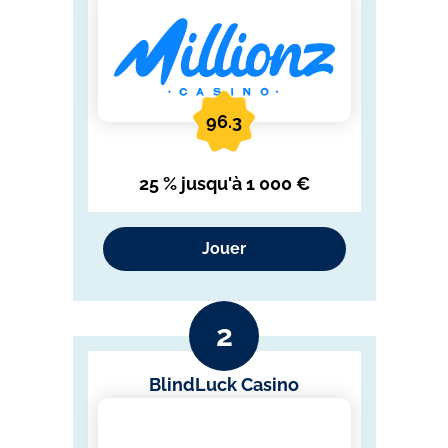
96.3
25 % jusqu'à 1 000 €
Jouer
BlindLuck Casino