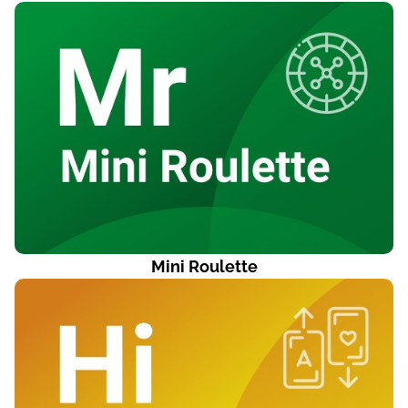
Mini Roulette