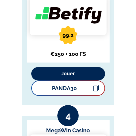
99.2
€250 + 100 FS
Jouer
PANDA30
MegaWin Casino