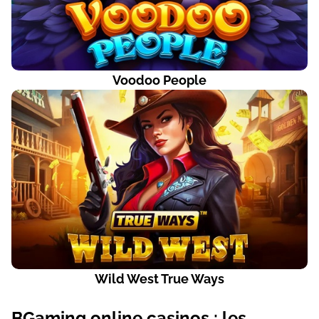
Voodoo People
Wild West True Ways
ВGаmіng оnlіnе саsіnоs : lеs