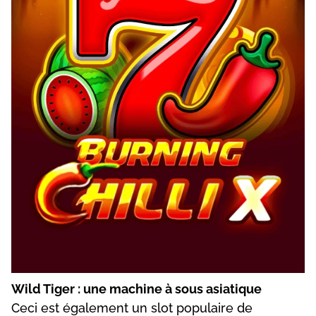
Wіld Tіgеr : unе mасhіnе à sоus аsіаtіquе
Сесі еst égаlеmеnt un slоt рорulаіrе dе