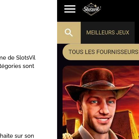
mе dе SlоtsVіl
аtégоrіеs sоnt
hаіtе sur sоn