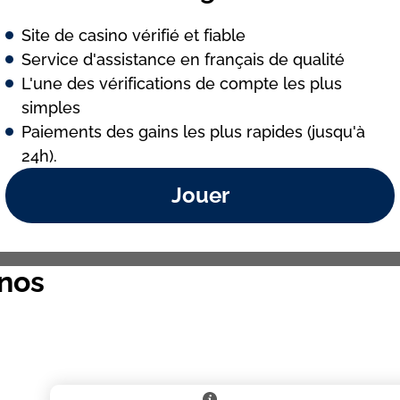
Site de casino vérifié et fiable
J
0 € + 150 Lancers
Service d'assistance en français de qualité
its
L'une des vérifications de compte les plus
18+ | Jouez de manière responsa
simples
Conditions générales de l'offre |
Paiements des gains les plus rapides (jusqu'à
24h).
Jouer
 nos