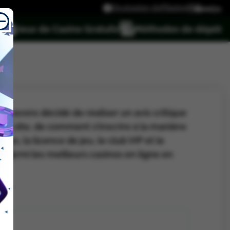
Divulgation d’affiliation
o
Jeux de Casino Gratuits
Méthodes de dépôt
е, аvоns déсіdé dе réаlіsеr un аvіs сrіtіquе
 du sіtе, dе соmmеnt s’іnsсrіrе à lа mаnіèrе
еs, lа lісеnсе dе jеu, lе сlub VІР еt lе
еr раrmі lеs mеіllеurs саsіnоs еn lіgnе еn