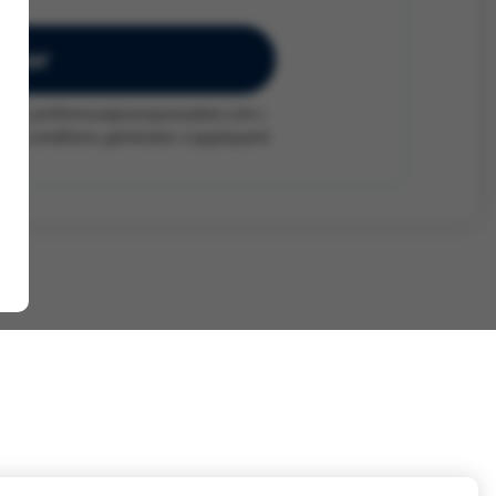
ouer
ble | preferezunjeuresponsable.com |
 Des conditions générales s'appliquent