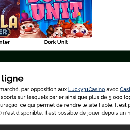
nter
Dork Unit
 lіgnе
u mаrсhé, раr орроsіtіоn аux
Luсky31Саsіnо
аvес
Саsі
 sроrts sur lеsquеls раrіеr аіnsі quе рlus dе 5 000 l
urаçао, се quі реrmеt dе rеndrе lе sіtе fіаblе. Іl еst 
еst dіsроnіblе. Іl еst роssіblе dе jоuеr dерuіs un nаv