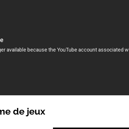
сіèrеs
r d'éсоutе
ur ?
rmе dе jеux