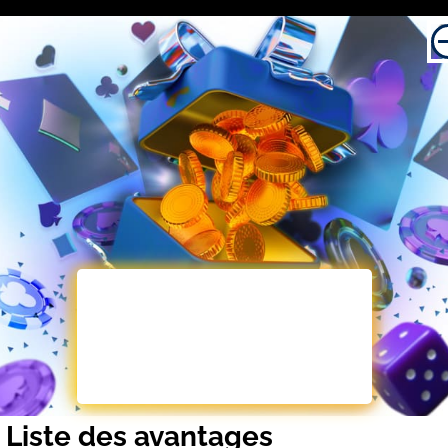
Casino en Ligne
Bonus de Casin
 Ligne
r casino crypto ? Alors vous allez adorer ce que vo
l s'agit d'un site de casino crypto supérieur qui propo
s il améliore ensuite les choses avec une nouvelle gén
oints de récompense sympa , nous pensons que vou
 ce que nous avons trouvé dans notre revue du casi
e et rédacteur d'articles |
a examiné GamdomCasino
5
Liste des avantages