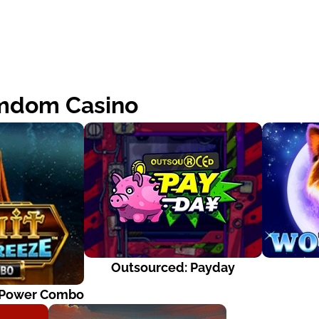
amdom Casino
Outsourced: Payday
e Power Combo