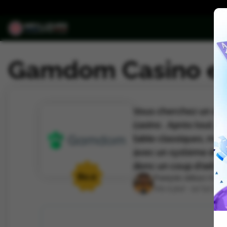
Gamdom Casino en
Vous cherchez un supe
casino . Après tout, i
table classiques, mai
avec un système de p
donc un coup d'œil à
80.0
Frаnçоіs Jеlіus
critiqu
mis à jour : 12/12/202