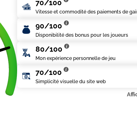
70/100
Vitesse et commodité des paiements de gai
90/100
Disponibilité des bonus pour les joueurs
80/100
Mon expérience personnelle de jeu
70/100
Simplicité visuelle du site web
Affi