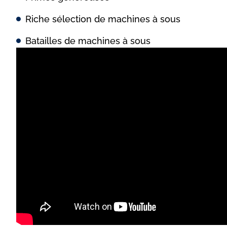
Casino Gamdom App / Mobile Version
Riche sélection de machines à sous
Quelles sont les méthodes de dépôt de Gamdom de F
Batailles de machines à sous
Comment faire un dépôt au casino Gam Dom en cryp
Méthodes de retrait sur casino Gamdom de FR
Peut-on jouer en toute sécurité sur Gamdom Casino ?
Licence Casino Gamdom
Comment jouer si Gam Dom en ligne n'est pas disponi
Support à la clientèle du Gam Dom Casino
Conclusion de français l'avis sur Gamdom Casino en l
FAQ sur Gamdom Casino FR
Top 4 alternatives à Gamdom Casino en France