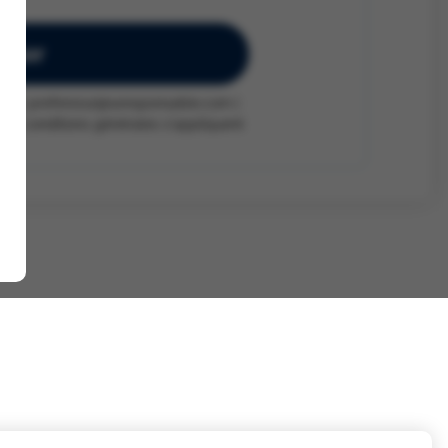
ouer
ble | preferezunjeuresponsable.com |
 Des conditions générales s'appliquent