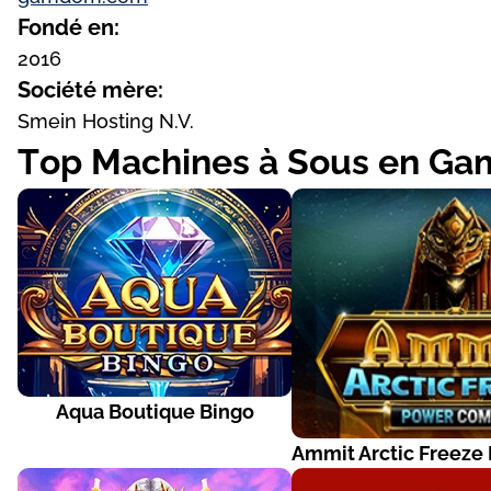
Fondé en:
2016
Société mère:
Smein Hosting N.V.
Tор Machines à Sous еn G
Aqua Boutique Bingo
Ammit Arctic Freez