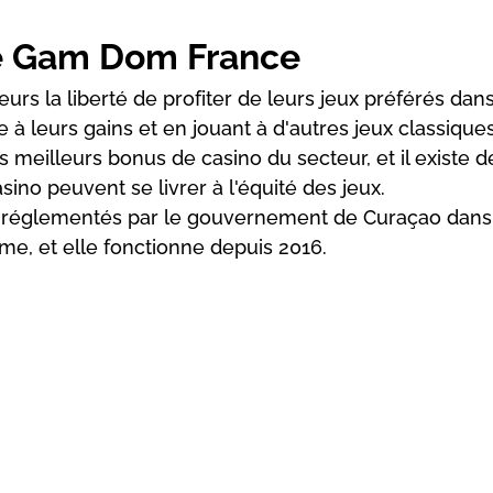
ur ?
ne Gam Dom France
urs la liberté de profiter de leurs jeux préférés da
 leurs gains et en jouant à d'autres jeux classiques,
 meilleurs bonus de casino du secteur, et il existe de
sino peuvent se livrer à l'équité des jeux.
 et réglementés par le gouvernement de Curaçao dan
me, et elle fonctionne depuis 2016.