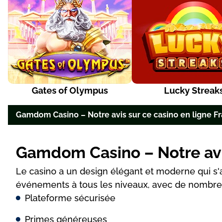
Gates of Olympus
Lucky Streak
Gamdom Casino – Notre avis sur ce casino en ligne Fr
À propos de casino en ligne Gam Dom France
Gamdom Casino – Notre avis
Gam Dom Casino Connexion et Inscription
Le casino a un design élégant et moderne qui s'
🎁Offres de bonus pour les nouveaux joueurs de Ga
événements à tous les niveaux, avec de nombre
Le meilleur logiciel de casino en ligne pour Gam Dom
Plateforme sécurisée
Paris sportifs et eSports par Gamdom Casino
Primes généreuses