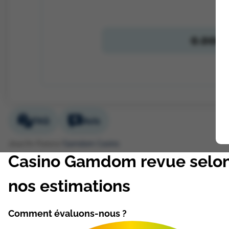
0.000
FAQ
Avis
Jeux.fm France
Gamdom Casino
Casino Gamdom revue selo
nos estimations