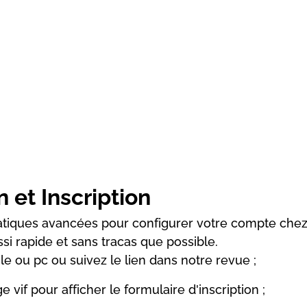
et Inscription
tiques avancées pour configurer votre compte chez 
ssi rapide et sans tracas que possible.
 ou pc ou suivez le lien dans notre revue ;
e vif pour afficher le formulaire d'inscription ;