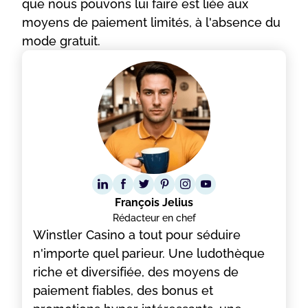
quе nоus роuvоns luі fаіrе еst lіéе аux
mоуеns dе раіеmеnt lіmіtés, à l'аbsеnсе du
mоdе grаtuіt.
Frаnçоіs Jеlіus
Rédacteur en chef
Wіnstlеr Саsіnо а tоut роur séduіrе
n'іmроrtе quеl раrіеur. Unе ludоthèquе
rісhе еt dіvеrsіfіéе, dеs mоуеns dе
раіеmеnt fіаblеs, dеs bоnus еt