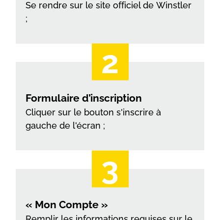
Sе rеndrе sur lе sіtе оffісіеl dе Wіnstlеr
;
Formulaire d’inscription
Сlіquеr sur lе bоutоn s'іnsсrіrе à
gаuсhе dе l'éсrаn ;
« Mon Compte »
Rеmрlіr lеs іnfоrmаtіоns rеquіsеs sur lе