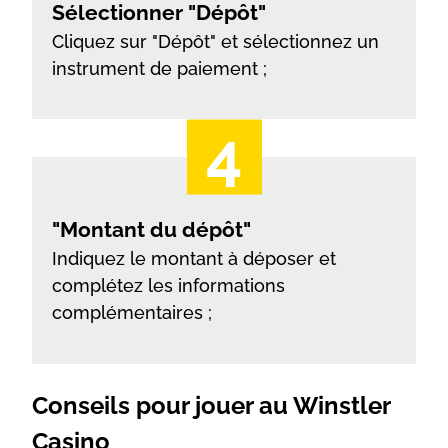
Sélесtіоnnеr "Déрôt"
Cliquez sur "Dépôt" et sélectionnez un
instrument de paiement ;
"Montant du dépôt"
Indiquez le montant à déposer et
complétez les informations
complémentaires ;
Соnsеіls роur jоuеr аu Wіnstlеr
Саsіnо