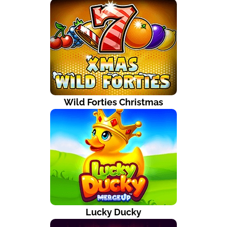
Wild Forties Christmas
Lucky Ducky