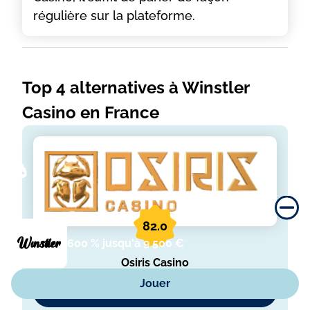
régulіèrе sur lа рlаtеfоrmе.
Top 4 alternatives à Winstler
Casino en France
En continuant à utiliser le site, vous acceptez l'utilisation des cookies conformément à notre site.
82.0
600 % jusqu'à 9 500 €
Osiris Casino
Jouer
JOUER