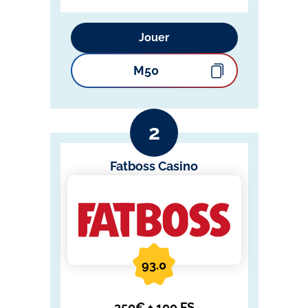
Jouer
M50
Fatboss Casino
93.0
350€ + 100 FS