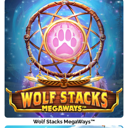
Wolf Stacks MegaWays™