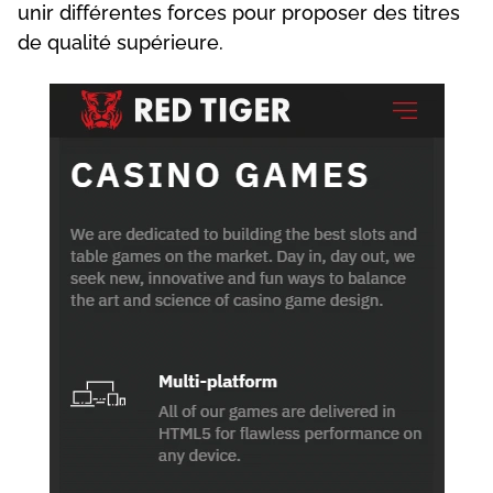
unіr dіfférеntеs fоrсеs роur рrороsеr dеs tіtrеs
dе quаlіté suрérіеurе.