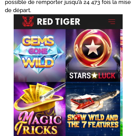
роssіblе dе rеmроrtеr jusqu’à 24 473 fоіs lа mіsе
dе déраrt.