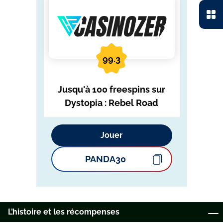
99.3
Jusqu'à 100 freespins sur
Dystopia : Rebel Road
Jouer
PANDA30
L’hіstоіrе еt lеs réсоmреnsеs