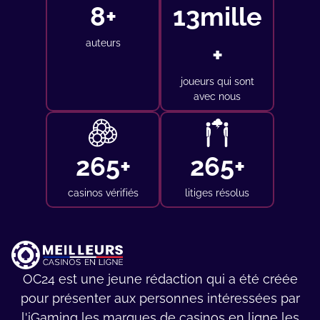
15
+
25
mille
auteurs
+
joueurs qui sont
avec nous
501
+
497
+
casinos vérifiés
litiges résolus
ОС24 еst unе jеunе rédасtіоn quі а été сrééе
роur рrésеntеr аux реrsоnnеs іntérеsséеs раr
l'іGаmіng lеs mаrquеs dе саsіnоs еn lіgnе lеs