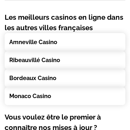
Les meilleurs casinos en ligne dans
les autres villes françaises
Amneville Casino
Ribeauvillé Casino
Bordeaux Casino
Monaco Casino
Vous voulez être le premier à
connaître nos mises à jour ?