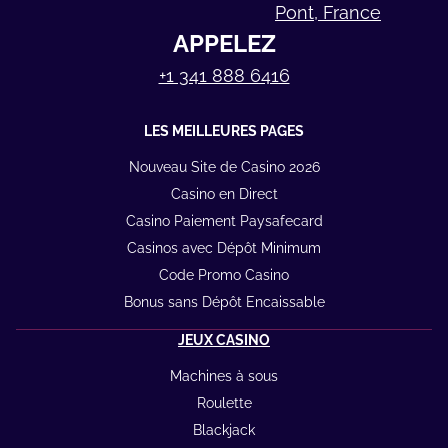
Pont, France
APPELEZ
+1 341 888 6416
LES MEILLEURES PAGES
Nouveau Site de Casino 2026
Casino en Direct
Casino Paiement Paysafecard
Casinos avec Dépôt Minimum
Code Promo Casino
Bonus sans Dépôt Encaissable
JEUX CASINO
Machines à sous
Roulette
Blackjack