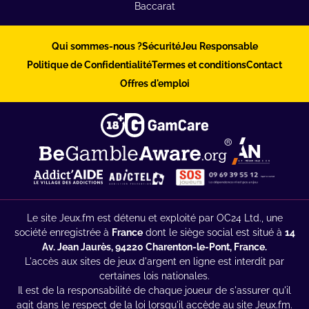
Baccarat
Qui sommes-nous ?
Sécurité
Jeu Responsable
Politique de Confidentialité
Termes et conditions
Contact
Offres d'emploi
Le site Jeux.fm est détenu et exploité par OC24 Ltd., une
société enregistrée à
France
dont le siège social est situé à
14
Av. Jean Jaurès, 94220 Charenton-le-Pont, France.
L'accès aux sites de jeux d'argent en ligne est interdit par
certaines lois nationales.
Il est de la responsabilité de chaque joueur de s'assurer qu'il
agit dans le respect de la loi lorsqu'il accède au site Jeux.fm.