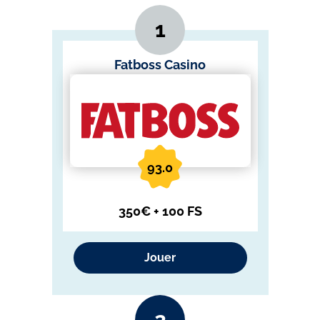
Fatboss Casino
93.0
350€ + 100 FS
Jouer